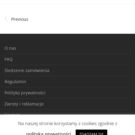
Previous
O nas
FAQ
Śledzenie zamówienia
Regulamin
Polityka prywatności
Zwroty i reklamacje
Kontakt
Na naszej stronie korzystamy z cookies zgodnie z
© 2026 Wszelkie prawa zastrzeżone - CH24.PL ®
polityką prywatności
ZGADZAM SIĘ