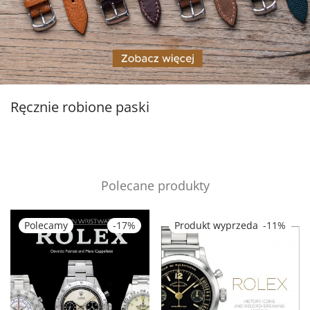
Ręcznie robione paski
Polecane produkty
-
17
%
-
11
%