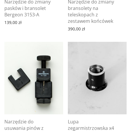
Narzędzie do zmiany
Narzędzie do zmiany
pasków i bransolet
bransolety na
Bergeon 3153-A
teleskopach z
zestawem końcówek
139,00
zł
390,00
zł
Narzędzie do
Lupa
usuwania pinów z
zegarmistrzowska x4