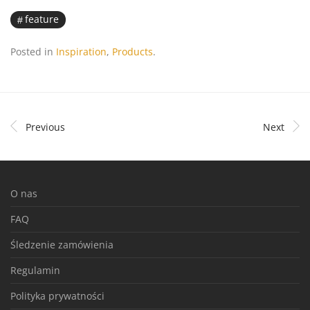
feature
Posted in
Inspiration
,
Products
.
Previous
Next
O nas
FAQ
Śledzenie zamówienia
Regulamin
Polityka prywatności