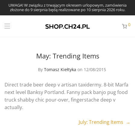
UWAGA! W związku z trwającym okresem urlopowym, zamówienia
złożone do 9 sierpnia będą realizowane po 10 sierpnia 2026 roku.
0
May: Trending Items
By
Tomasz Kiełtyka
on 12/08/2015
Direct trade beer deep v artisan taxidermy. 8-bit Marfa
next level Banksy Portland. Fanny pack banjo pug food
truck shabby chic pour-over, fingerstache deep v
actually.
July: Trending Items →