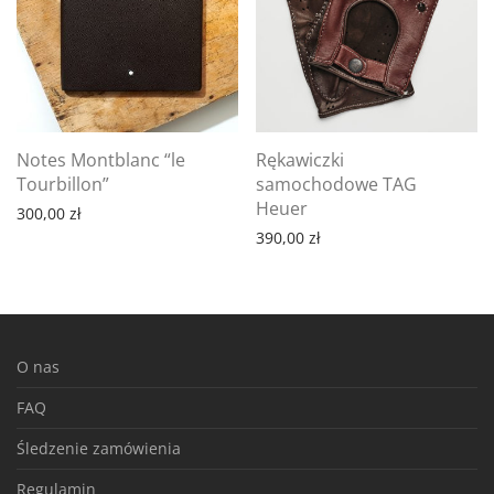
Notes Montblanc “le
Rękawiczki
Tourbillon”
samochodowe TAG
Heuer
300,00
zł
390,00
zł
O nas
FAQ
Śledzenie zamówienia
Regulamin