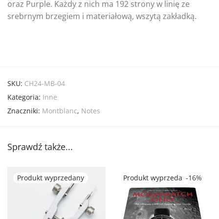
oraz Purple. Każdy z nich ma 192 strony w linię ze
srebrnym brzegiem i materiałową, wszytą zakładką.
SKU:
CH24-MB-04
Kategoria:
Inne
Znaczniki:
Montblanc
,
Notes
Sprawdź także...
-
16
%