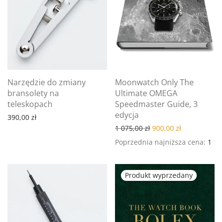
Narzędzie do zmiany
Moonwatch Only The
bransolety na
Ultimate OMEGA
teleskopach
Speedmaster Guide, 3
edycja
390,00
zł
Pierwotna cena wynosi
Aktualna cen
1 075,00
zł
900,00
zł
Poprzednia najniższa cena:
1 1