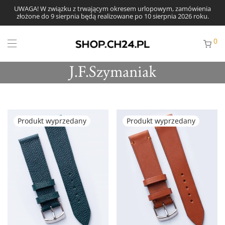
UWAGA! W związku z trwającym okresem urlopowym, zamówienia
złożone do 9 sierpnia będą realizowane po 10 sierpnia 2026 roku.
0
J.F.Szymaniak