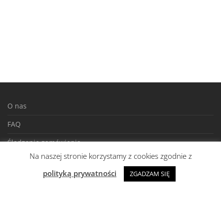
O nas
FAQ
Śledzenie zamówienia
Na naszej stronie korzystamy z cookies zgodnie z
Regulamin
polityką prywatności
ZGADZAM SIĘ
Polityka prywatności
Zwroty i reklamacje
Kontakt