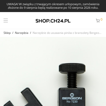
UWAGA! W związku z trwającym okresem urlopowym, zamówienia
złożone do 9 sierpnia będą realizowane po 10 sierpnia 2026 roku.
0
Sklep
/
Narzędzia
/
Narzędzie do usuwania pinów z bransolety Bergeon 7230