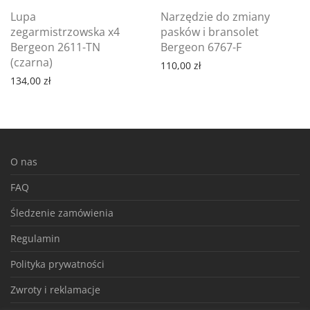
Lupa
Narzędzie do zmiany
zegarmistrzowska x4
pasków i bransolet
Bergeon 2611-TN
Bergeon 6767-F
(czarna)
110,00
zł
134,00
zł
O nas
FAQ
Śledzenie zamówienia
Regulamin
Polityka prywatności
Zwroty i reklamacje